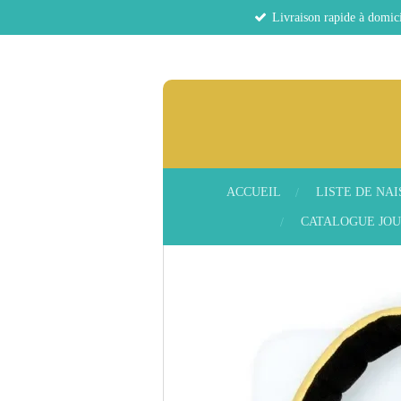
Livraison rapide à domici
Passer
au
contenu
principal
ACCUEIL
LISTE DE NA
CATALOGUE JOU