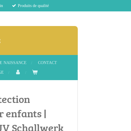
in
Produits de qualité
s
E NAISSANCE
CONTACT
GE
tection
r enfants |
UV Schallwerk