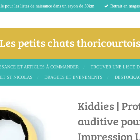
le pour les listes de naissance dans un rayon de 30km
Retrait en magas
Les petits chats thoricourtoi
ISSANCE ET ARTICLES À COMMANDER
TROUVER UNE LISTE D
ET ST NICOLAS
DRAGÉES ET ÉVÉNEMENTS
DESTOCKA
Kiddies | Pro
auditive pou
Impression 