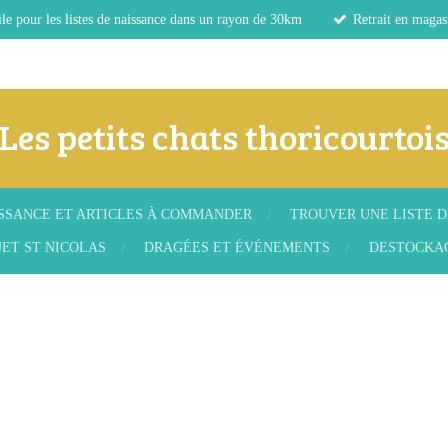
le pour les listes de naissance dans un rayon de 30km
Retrait en magas
Les petits chats thoricourtoi
ISSANCE ET ARTICLES À COMMANDER
TROUVER UNE LISTE D
ET ST NICOLAS
DRAGÉES ET ÉVÉNEMENTS
DESTOCKA
.