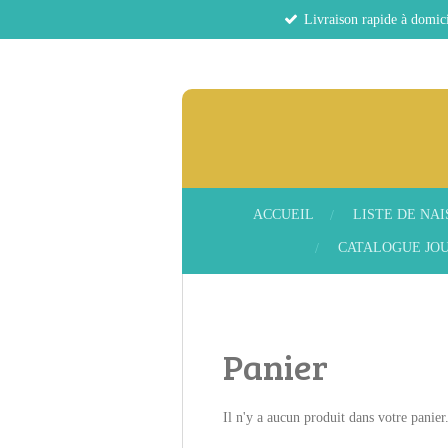
Livraison rapide à domici
Passer
au
contenu
principal
ACCUEIL
LISTE DE NA
CATALOGUE JOU
Panier
Il n'y a aucun produit dans votre panier