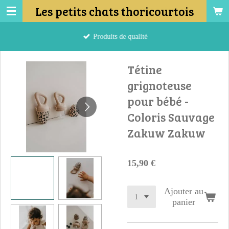
Les petits chats thoricourtois
Passer
au
contenu
Produits de qualité
principal
Tétine
grignoteuse
pour bébé -
Coloris Sauvage
Zakuw Zakuw
15,90 €
Ajouter au
panier