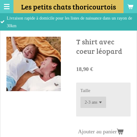
Les petits chats thoricourtois
Passer
au
pide à domicile pour les listes de naissance dans un rayon de
contenu
principal
T shirt avec
coeur léopard
18,90 €
Taille
Ajouter au panier