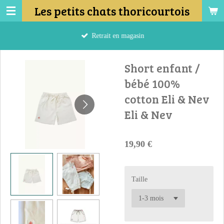
Les petits chats thoricourtois
Passer
au
contenu
Retrait en magasin
principal
Short enfant /
bébé 100%
cotton Eli & Nev
Eli & Nev
19,90 €
Taille