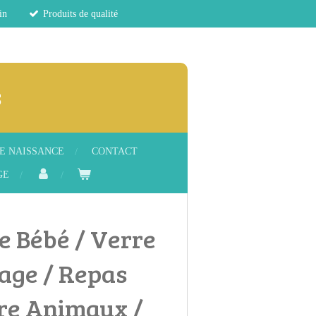
in
Produits de qualité
s
E NAISSANCE
CONTACT
GE
le Bébé / Verre
age / Repas
rre Animaux /