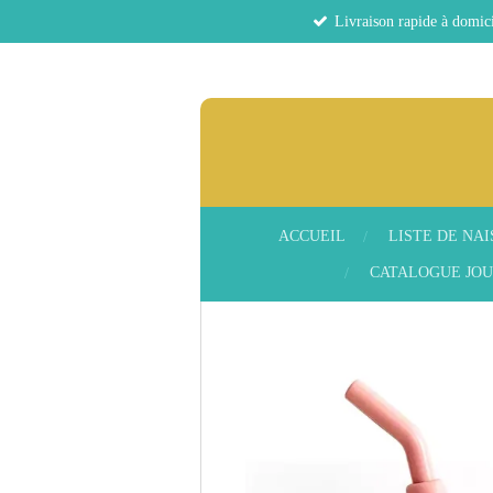
Livraison rapide à domici
Passer
au
contenu
principal
ACCUEIL
LISTE DE NA
CATALOGUE JOU