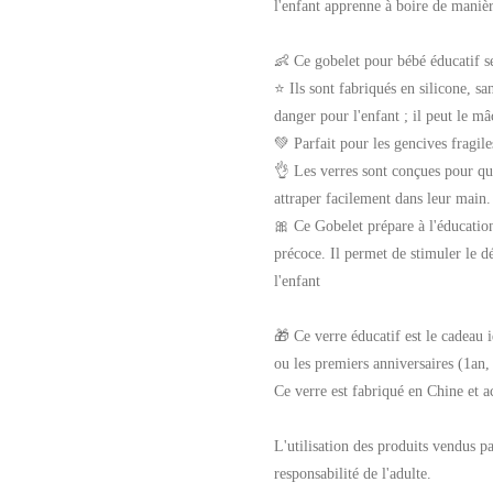
l'enfant apprenne à boire de maniè
👶 Ce gobelet pour bébé éducatif se
⭐ Ils sont fabriqués en silicone, sa
danger pour l'enfant ; il peut le mâc
💚 Parfait pour les gencives fragile
👌 Les verres sont conçues pour que
attraper facilement dans leur main.
🎀 Ce Gobelet prépare à l'éducation
précoce. Il permet de stimuler le 
l'enfant
🎁 Ce verre éducatif est le cadeau 
ou les premiers anniversaires (1an, 
Ce verre est fabriqué en Chine et a
L'utilisation des produits vendus pa
responsabilité de l'adulte.