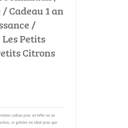
 / Cadeau 1 an
issance /
 Les Petits
etits Citrons
t comme cadeau pour un bébé ou un
puchon, ce gobelet est idéal pour que