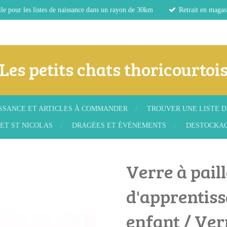
le pour les listes de naissance dans un rayon de 30km
Retrait en magas
Les petits chats thoricourtoi
ISSANCE ET ARTICLES À COMMANDER
TROUVER UNE LISTE D
ET ST NICOLAS
DRAGÉES ET ÉVÉNEMENTS
DESTOCKA
Verre à pail
d'apprentiss
enfant / Ve