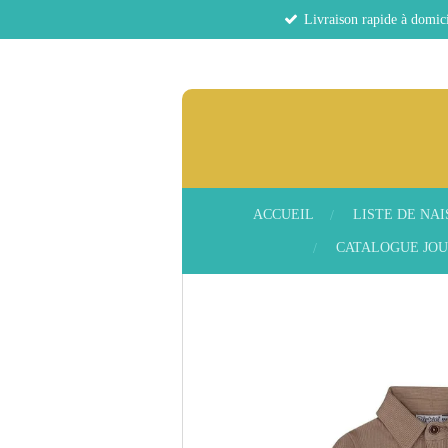
Livraison rapide à domici
Passer
au
contenu
principal
ACCUEIL
LISTE DE NA
CATALOGUE JOU