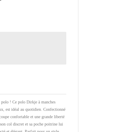
ul polo ! Ce polo Dirkje à manches
x, est idéal au quotidien. Confectionné
 coupe confortable et une grande liberté
on col discret et sa poche poitrine lui
cté et élégant. Parfait pour un style