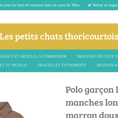
le pour les listes de naissance dans un rayon de 30km
Retrait en magas
Les petits chats thoricourtoi
ISSANCE ET ARTICLES À COMMANDER
TROUVER UNE LISTE D
ET ST NICOLAS
DRAGÉES ET ÉVÉNEMENTS
DESTOCKA
Polo garçon 
manches lon
marron dou