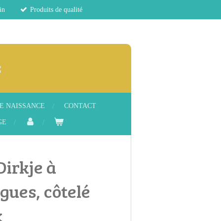
in
Produits de qualité
s
E NAISSANCE
CONTACT
GE
Dirkje à
gues, côtelé
x