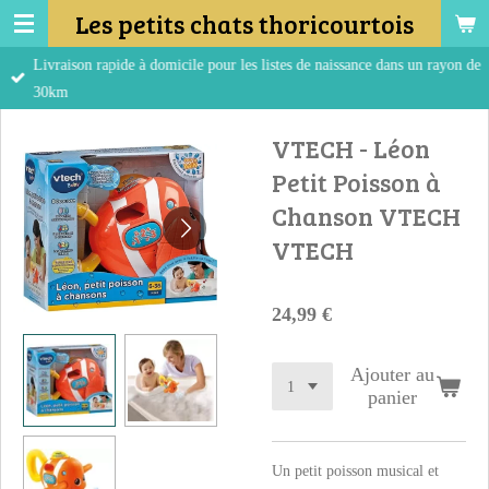
Les petits chats thoricourtois
Passer
au
Livraison rapide à domicile pour les listes de naissance dans un rayon de
contenu
30km
principal
VTECH - Léon
Petit Poisson à
Chanson VTECH
VTECH
24,99 €
Ajouter au
panier
Un petit poisson musical et