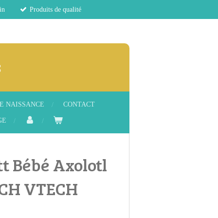
in
Produits de qualité
s
E NAISSANCE
CONTACT
GE
tt Bébé Axolotl
ECH VTECH