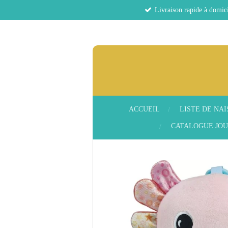
Livraison rapide à domici
Passer
au
contenu
principal
ACCUEIL
LISTE DE NA
CATALOGUE JOU