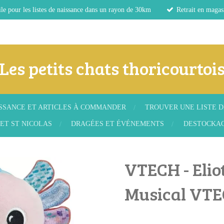
le pour les listes de naissance dans un rayon de 30km
Retrait en magas
Les petits chats thoricourtoi
ISSANCE ET ARTICLES À COMMANDER
TROUVER UNE LISTE D
ET ST NICOLAS
DRAGÉES ET ÉVÉNEMENTS
DESTOCKA
VTECH - Elio
Musical VT