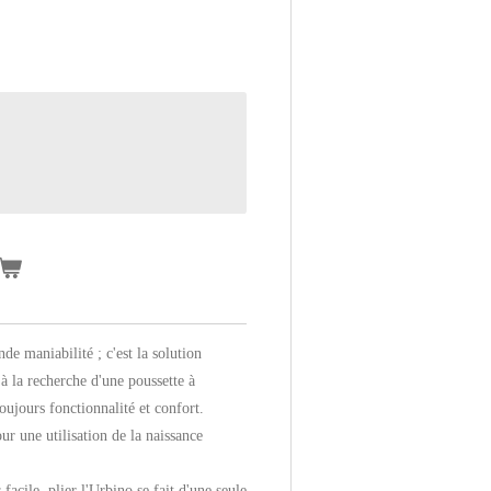
de maniabilité ; c'est la solution
 à la recherche d'une poussette à
oujours fonctionnalité et confort.
r une utilisation de la naissance
facile, plier l'Urbino se fait d'une seule