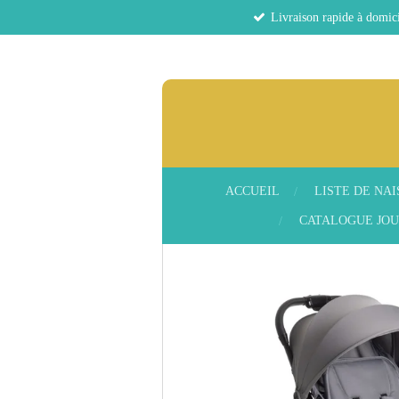
Livraison rapide à domici
Passer
au
contenu
principal
ACCUEIL
LISTE DE NA
CATALOGUE JOU