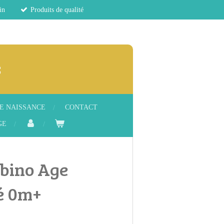
in
Produits de qualité
s
E NAISSANCE
CONTACT
GE
rbino Age
é 0m+