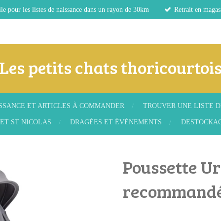
le pour les listes de naissance dans un rayon de 30km
Retrait en magas
Les petits chats thoricourtoi
ISSANCE ET ARTICLES À COMMANDER
TROUVER UNE LISTE D
ET ST NICOLAS
DRAGÉES ET ÉVÉNEMENTS
DESTOCKA
Poussette U
recommand