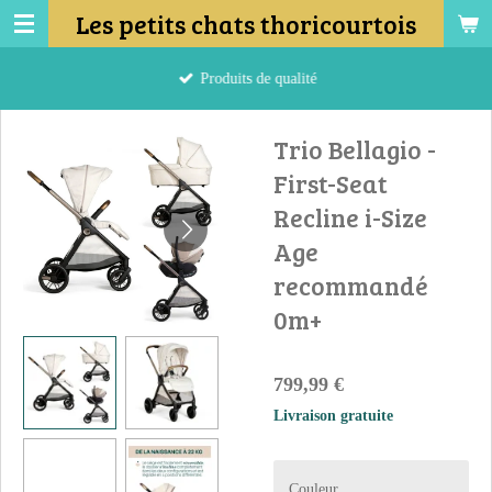
Les petits chats thoricourtois
Passer
au
contenu
Produits de qualité
principal
Trio Bellagio -
First-Seat
Recline i-Size
Age
recommandé
0m+
799,99 €
Livraison gratuite
Couleur