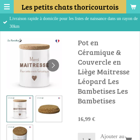
Les petits chats thoricourtois
Passer
au
Livraison rapide à domicile pour les listes de naissance dans un rayon de
contenu
30km
principal
Pot en
Céramique &
Couvercle en
Liège Maitresse
Léopard Les
Bambetises Les
Bambetises
16,99 €
Ajouter au