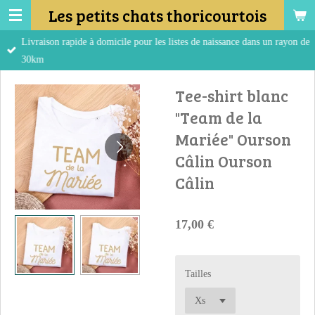
Les petits chats thoricourtois
Passer
au
Livraison rapide à domicile pour les listes de naissance dans un rayon de
contenu
30km
principal
Tee-shirt blanc
"Team de la
Mariée" Ourson
Câlin Ourson
Câlin
17,00 €
Tailles