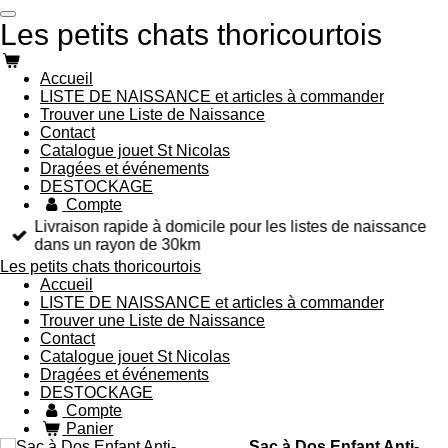
Passer
Les petits chats thoricourtois
au
contenu
principal
Accueil
LISTE DE NAISSANCE et articles à commander
Trouver une Liste de Naissance
Contact
Catalogue jouet St Nicolas
Dragées et événements
DESTOCKAGE
Compte
Livraison rapide à domicile pour les listes de naissance
dans un rayon de 30km
Les petits chats thoricourtois
Accueil
LISTE DE NAISSANCE et articles à commander
Trouver une Liste de Naissance
Contact
Catalogue jouet St Nicolas
Dragées et événements
DESTOCKAGE
Compte
Panier
Sac à Dos Enfant Anti-