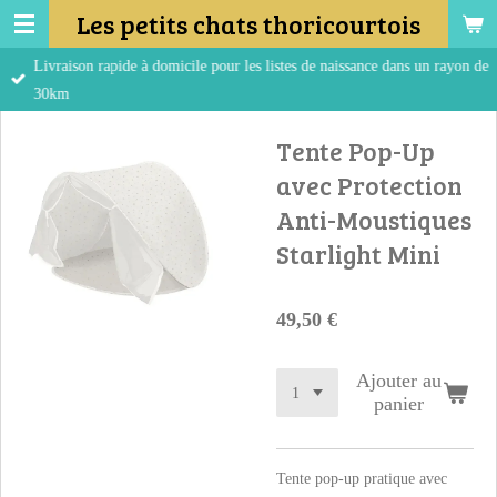
Les petits chats thoricourtois
Passer
au
Livraison rapide à domicile pour les listes de naissance dans un rayon de
contenu
30km
principal
Tente Pop-Up
avec Protection
Anti-Moustiques
Starlight Mini
49,50 €
Ajouter au
panier
Tente pop-up pratique avec