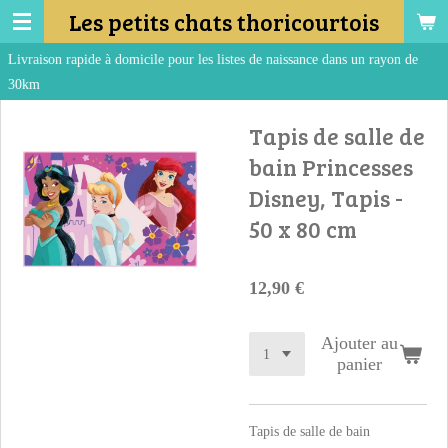
Les petits chats thoricourtois
Passer
au
 domicile pour les listes de naissance dans un rayon de
contenu
principal
Tapis de salle de
bain Princesses
Disney, Tapis -
50 x 80 cm
12,90 €
Ajouter au
panier
Tapis de salle de bain