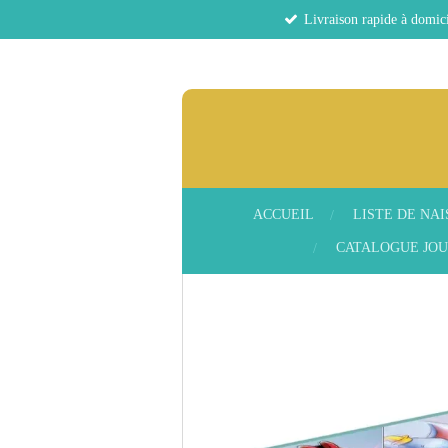
Livraison rapide à domici
Passer
au
contenu
principal
ACCUEIL
LISTE DE NA
CATALOGUE JOU