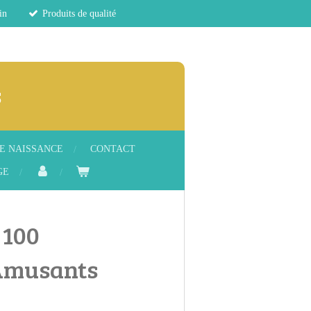
in
Produits de qualité
s
E NAISSANCE
CONTACT
GE
 100
Amusants