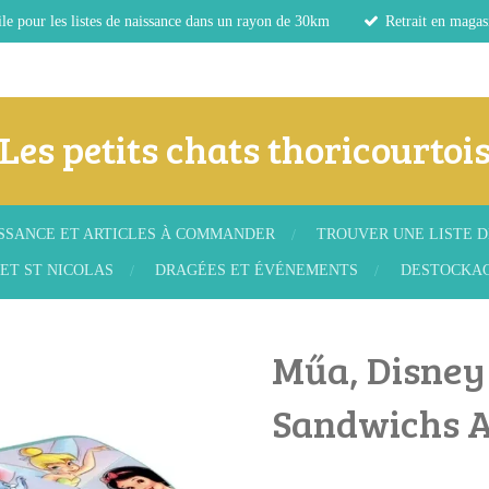
le pour les listes de naissance dans un rayon de 30km
Retrait en magas
Les petits chats thoricourtoi
ISSANCE ET ARTICLES À COMMANDER
TROUVER UNE LISTE D
ET ST NICOLAS
DRAGÉES ET ÉVÉNEMENTS
DESTOCKA
Műa, Disney
Sandwichs 