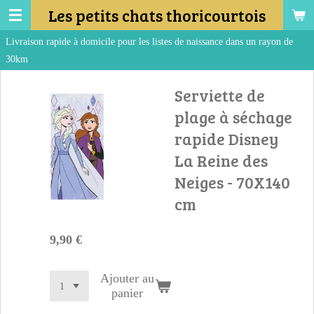
Les petits chats thoricourtois
Passer
au
 domicile pour les listes de naissance dans un rayon de
contenu
principal
Serviette de
plage à séchage
rapide Disney
La Reine des
Neiges - 70X140
cm
9,90 €
Ajouter au
panier