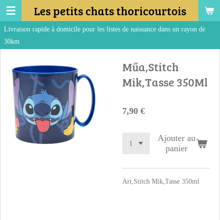
Les petits chats thoricourtois
Passer
au
 domicile pour les listes de naissance dans un rayon de
contenu
principal
Műa,Stitch
Mik,Tasse 350Ml
7,90 €
Ajouter au
panier
Art,Stitch Mik,Tasse 350ml