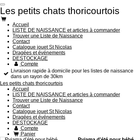
Passer
Les petits chats thoricourtois
au
contenu
principal
Accueil
LISTE DE NAISSANCE et articles à commander
Trouver une Liste de Naissance
Contact
Catalogue jouet St Nicolas
Dragées et événements
DESTOCKAGE
Compte
Livraison rapide à domicile pour les listes de naissance
dans un rayon de 30km
Les petits chats thoricourtois
Accueil
LISTE DE NAISSANCE et articles à commander
Trouver une Liste de Naissance
Contact
Catalogue jouet St Nicolas
Dragées et événements
DESTOCKAGE
Compte
Panier
Pyjama d'été pour bébé