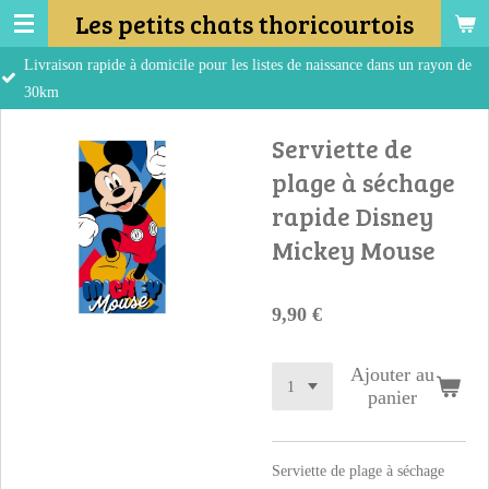
Les petits chats thoricourtois
Passer
au
pide à domicile pour les listes de naissance dans un rayon de
contenu
principal
Serviette de
plage à séchage
rapide Disney
Mickey Mouse
9,90 €
Ajouter au
panier
Serviette de plage à séchage