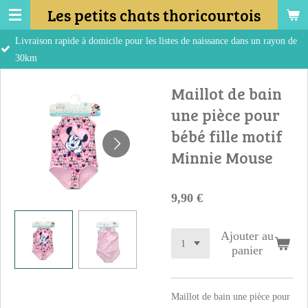
Les petits chats thoricourtois
Passer
au
pide à domicile pour les listes de naissance dans un rayon de
contenu
principal
Maillot de bain
une pièce pour
bébé fille motif
Minnie Mouse
9,90 €
Ajouter au
panier
Maillot de bain une pièce pour