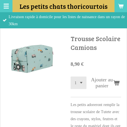
Les petits chats thoricourtois
Passer
au
Livraison rapide à domicile pour les listes de naissance dans un rayon de
contenu
30km
principal
Trousse Scolaire
Camions
8,90 €
Ajouter au
panier
Les petits adoreront remplir la
trousse scolaire de Tutete avec
des crayons, stylos, feutres et
le reste du matériel dont ils ont