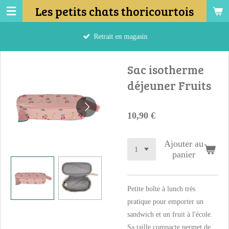
Les petits chats thoricourtois
Passer
au
contenu
Retrait en magasin
principal
Sac isotherme
déjeuner Fruits
10,90 €
Ajouter au
panier
Petite boîte à lunch très
pratique pour emporter un
sandwich et un fruit à l'école.
Sa taille compacte permet de