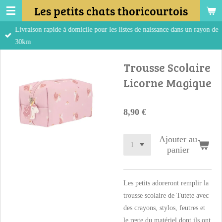
Les petits chats thoricourtois
Passer
au
Livraison rapide à domicile pour les listes de naissance dans un rayon de
contenu
30km
principal
Trousse Scolaire
Licorne Magique
8,90 €
Ajouter au
panier
Les petits adoreront remplir la
trousse scolaire de Tutete avec
des crayons, stylos, feutres et
le reste du matériel dont ils ont