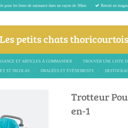
le pour les listes de naissance dans un rayon de 30km
Retrait en magas
Les petits chats thoricourtoi
ISSANCE ET ARTICLES À COMMANDER
TROUVER UNE LISTE D
ET ST NICOLAS
DRAGÉES ET ÉVÉNEMENTS
DESTOCKA
Trotteur Pou
en-1