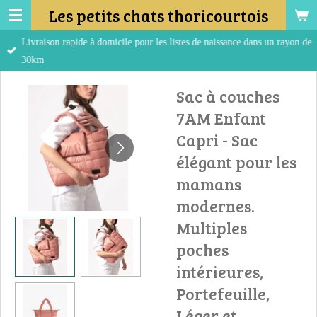
Les petits chats thoricourtois
Passer
au
Livraison rapide à domicile pour les listes de naissance dans un rayon de
contenu
30km
principal
Sac à couches
7AM Enfant
Capri - Sac
élégant pour les
mamans
modernes.
Multiples
poches
intérieures,
Portefeuille,
Léger et