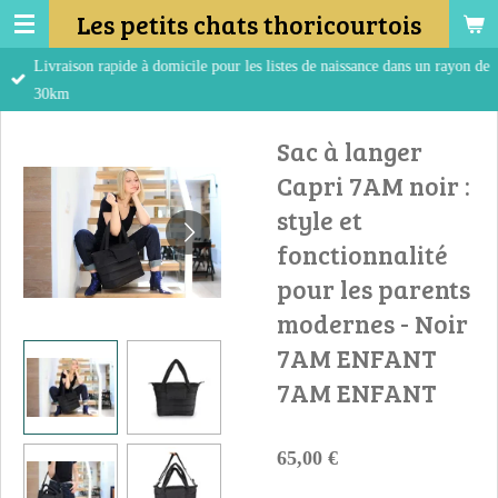
Les petits chats thoricourtois
Passer
au
Livraison rapide à domicile pour les listes de naissance dans un rayon de
contenu
30km
principal
Sac à langer
Capri 7AM noir :
style et
fonctionnalité
pour les parents
modernes - Noir
7AM ENFANT
7AM ENFANT
65,00 €