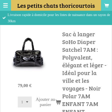
Les petits chats thoricourtois
Passer
au
Livraison rapide à domicile pour les listes de naissance dans un rayon de
contenu
30km
principal
Sac à langer
SoHo Diaper
Satchel 7AM :
Polyvalent,
élégant et léger -
Idéal pour la
ville et les
79,00 €
voyages - Noir
Polar 7AM
Ajouter au
ENFANT 7AM
panier
ENFANT