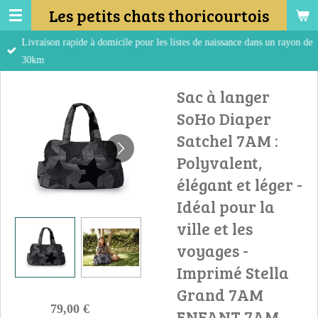
Les petits chats thoricourtois
Passer
au
Livraison rapide à domicile pour les listes de naissance dans un rayon de
contenu
30km
principal
Sac à langer
SoHo Diaper
Satchel 7AM :
Polyvalent,
élégant et léger -
Idéal pour la
ville et les
voyages -
Imprimé Stella
Grand 7AM
79,00 €
ENFANT 7AM