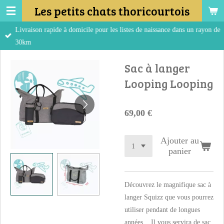
Les petits chats thoricourtois
Passer
au
Livraison rapide à domicile pour les listes de naissance dans un rayon de
contenu
30km
principal
Sac à langer
Looping Looping
69,00 €
Ajouter au
panier
Découvrez le magnifique sac à
langer Squizz que vous pourrez
utiliser pendant de longues
années... Il vous servira de sac