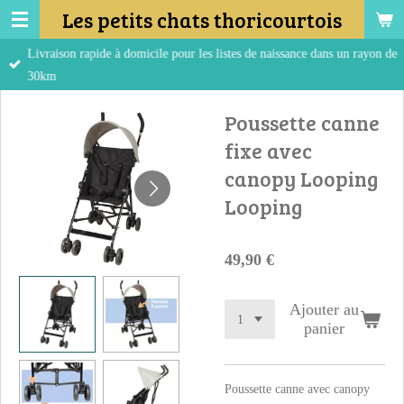
Les petits chats thoricourtois
Passer
au
Livraison rapide à domicile pour les listes de naissance dans un rayon de
contenu
30km
principal
Poussette canne
fixe avec
canopy Looping
Looping
49,90 €
Ajouter au
panier
Poussette canne avec canopy