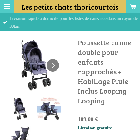
Les petits chats thoricourtois
Passer
au
Livraison rapide à domicile pour les listes de naissance dans un rayon de
contenu
30km
principal
Poussette canne
double pour
enfants
rapprochés +
Habillage Pluie
Inclus Looping
Looping
189,00 €
Livraison gratuite