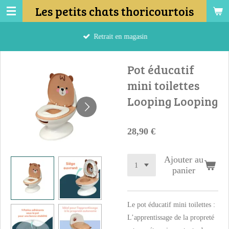
Les petits chats thoricourtois
Passer
au
contenu
Retrait en magasin
principal
Pot éducatif
mini toilettes
Looping Looping
28,90 €
Ajouter au
panier
Le pot éducatif mini toilettes :
L’apprentissage de la propreté