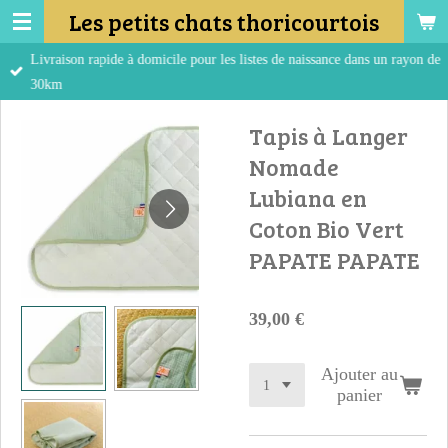
Les petits chats thoricourtois
Passer
au
Livraison rapide à domicile pour les listes de naissance dans un rayon de
contenu
30km
principal
Tapis à Langer
Nomade
Lubiana en
Coton Bio Vert
PAPATE PAPATE
39,00 €
Ajouter au
panier