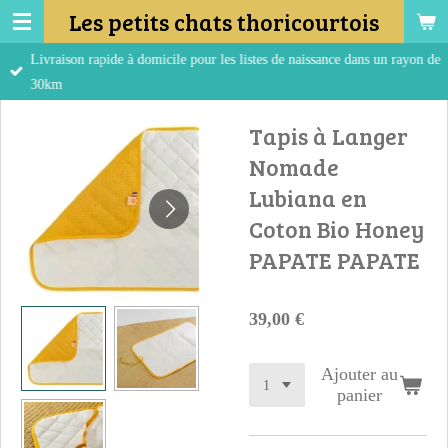
Les petits chats thoricourtois
Passer
au
Livraison rapide à domicile pour les listes de naissance dans un rayon de
contenu
30km
principal
Tapis à Langer
Nomade
Lubiana en
Coton Bio Honey
PAPATE PAPATE
39,00 €
Ajouter au
panier