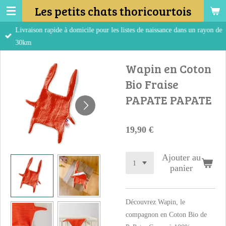
Les petits chats thoricourtois
Passer
au
Livraison rapide à domicile pour les listes de naissance dans un rayon de
contenu
30km
principal
Wapin en Coton
Bio Fraise
PAPATE PAPATE
19,90 €
Ajouter au
panier
Découvrez Wapin, le
compagnon en Coton Bio de