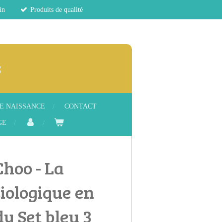
in
Produits de qualité
s
E NAISSANCE
CONTACT
GE
hoo - La
iologique en
dy Set bleu 3