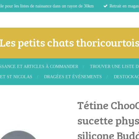
le pour les listes de naissance dans un rayon de 30km
Retrait en magas
Les petits chats thoricourtoi
ISSANCE ET ARTICLES À COMMANDER
TROUVER UNE LISTE D
ET ST NICOLAS
DRAGÉES ET ÉVÉNEMENTS
DESTOCKA
Tétine ChooC
sucette phys
silicone Bud