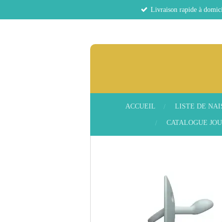
Livraison rapide à domici
Passer
au
contenu
principal
ACCUEIL
LISTE DE NA
CATALOGUE JOU