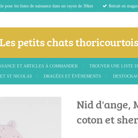
le pour les listes de naissance dans un rayon de 30km
Retrait en magas
Les petits chats thoricourtoi
ISSANCE ET ARTICLES À COMMANDER
TROUVER UNE LISTE D
ET ST NICOLAS
DRAGÉES ET ÉVÉNEMENTS
DESTOCKA
Nid d'ange, 
coton et she