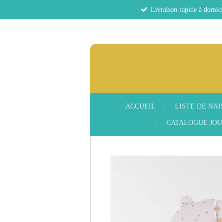
Livraison rapide à domici
Passer
au
contenu
principal
ACCUEIL
LISTE DE NA
CATALOGUE JOU