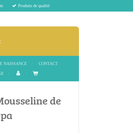
in
Produits de qualité
s
E NAISSANCE
CONTACT
GE
Mousseline de
rpa