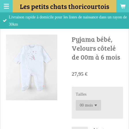
Les petits chats thoricourtois
Passer
au
Livraison rapide à domicile pour les listes de naissance dans un rayon de
contenu
30km
principal
Pyjama bébé,
Velours côtelé
de 00m à 6 mois
27,95 €
Tailles