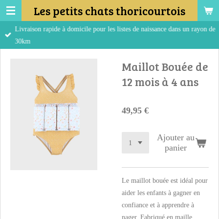
Les petits chats thoricourtois
Passer
au
Livraison rapide à domicile pour les listes de naissance dans un rayon de
contenu
30km
principal
Maillot Bouée de
12 mois à 4 ans
49,95 €
Ajouter au
panier
Le maillot bouée est idéal pour
aider les enfants à gagner en
confiance et à apprendre à
nager. Fabriqué en maille