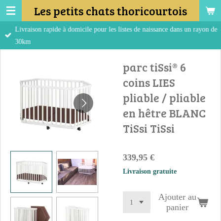
Les petits chats thoricourtois
Passer
au
Livraison rapide à domicile pour les listes de naissance dans un rayon de
contenu
30km
principal
parc tiSsi® 6
coins LIES
pliable / pliable
en hêtre BLANC
TiSsi TiSsi
339,95 €
Livraison gratuite
Ajouter au
panier