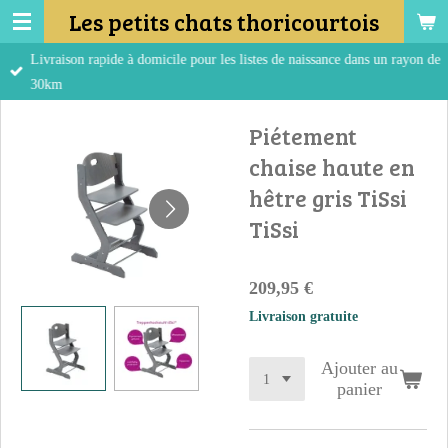
Les petits chats thoricourtois
Passer
au
Livraison rapide à domicile pour les listes de naissance dans un rayon de
contenu
30km
principal
Piétement
chaise haute en
hêtre gris TiSsi
TiSsi
209,95 €
Livraison gratuite
Ajouter au
panier