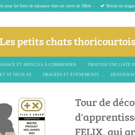
le pour les listes de naissance dans un rayon de 30km
Retrait en magas
Les petits chats thoricourtoi
ISSANCE ET ARTICLES À COMMANDER
TROUVER UNE LISTE D
ET ST NICOLAS
DRAGÉES ET ÉVÉNEMENTS
DESTOCKA
Tour de déco
d'apprentiss
FELIX, qui g