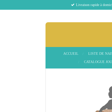
Livraison rapide à domici
Passer
au
contenu
principal
ACCUEIL
LISTE DE NA
CATALOGUE JOU