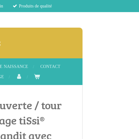
in
Produits de qualité
s
E NAISSANCE
CONTACT
GE
uverte / tour
age tiSsi®
randit avec