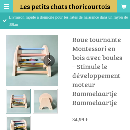
Les petits chats thoricourtois
Passer
au
Livraison rapide à domicile pour les listes de naissance dans un rayon de
contenu
30km
principal
Roue tournante
Montessori en
bois avec boules
– Stimule le
développement
moteur
Rammelaartje
Rammelaartje
34,99 €