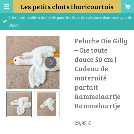
Les petits chats thoricourtois
Passer
au
Livraison rapide à domicile pour les listes de naissance dans un rayon de
contenu
30km
principal
Peluche Oie Gilly
– Oie toute
douce 50 cm |
Cadeau de
maternité
parfait
Rammelaartje
Rammelaartje
29,95 €