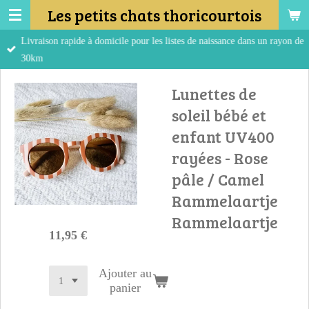
Les petits chats thoricourtois
Passer
au
Livraison rapide à domicile pour les listes de naissance dans un rayon de
contenu
30km
principal
Lunettes de
soleil bébé et
enfant UV400
rayées - Rose
pâle / Camel
Rammelaartje
Rammelaartje
11,95 €
Ajouter au
panier