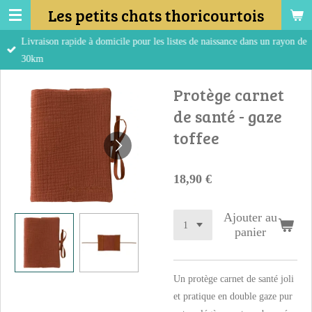
Les petits chats thoricourtois
Passer
au
Livraison rapide à domicile pour les listes de naissance dans un rayon de
contenu
30km
principal
Protège carnet
de santé - gaze
toffee
18,90 €
Ajouter au
panier
Un protège carnet de santé joli
et pratique en double gaze pur