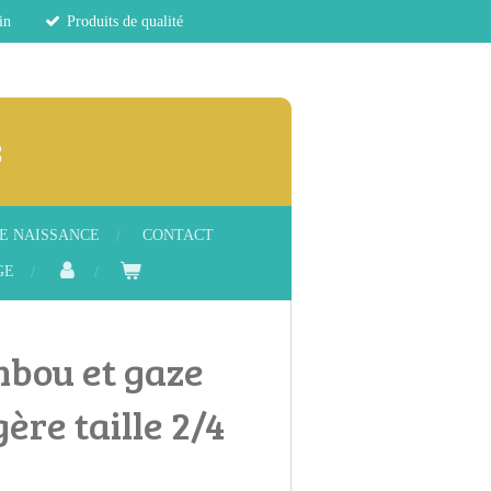
in
Produits de qualité
s
E NAISSANCE
CONTACT
GE
mbou et gaze
ère taille 2/4