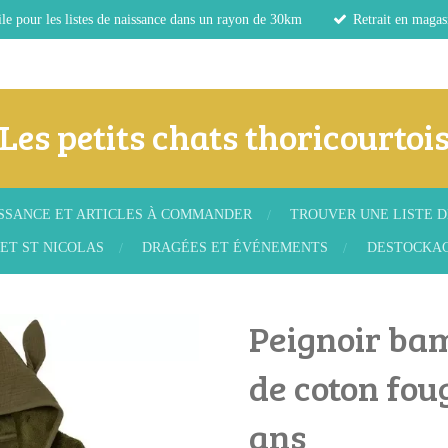
le pour les listes de naissance dans un rayon de 30km
Retrait en magas
Les petits chats thoricourtoi
ISSANCE ET ARTICLES À COMMANDER
TROUVER UNE LISTE D
ET ST NICOLAS
DRAGÉES ET ÉVÉNEMENTS
DESTOCKA
Peignoir ba
de coton foug
ans