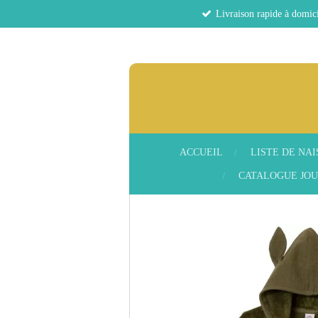
Livraison rapide à domici
Passer
au
contenu
principal
ACCUEIL
LISTE DE NA
CATALOGUE JOU