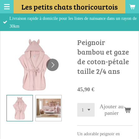
Les petits chats thoricourtois
Passer
au
Livraison rapide à domicile pour les listes de naissance dans un rayon de
contenu
30km
principal
Peignoir
bambou et gaze
de coton-pétale
taille 2/4 ans
45,90 €
Ajouter au
panier
Un adorable peignoir en